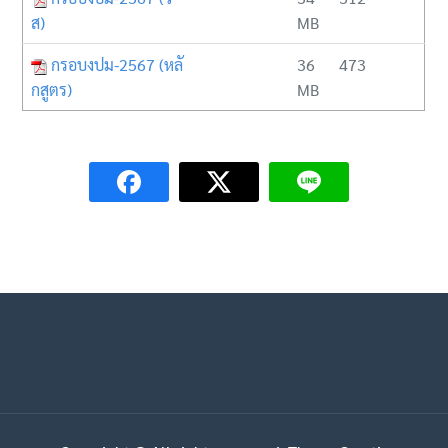
ส)
MB
กรอบงปม-2567 (หลั
36
473
กสูตร)
MB