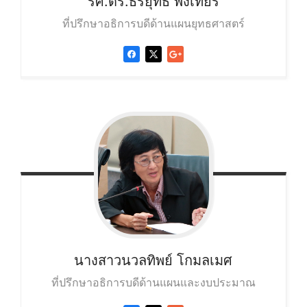
รศ.ดร.ธีรยุทธ
พึ่งเทียร
ที่ปรึกษาอธิการบดีด้านแผนยุทธศาสตร์
นางสาวนวลทิพย์ โกมลเมศ
ที่ปรึกษาอธิการบดีด้านแผนและงบประมาณ