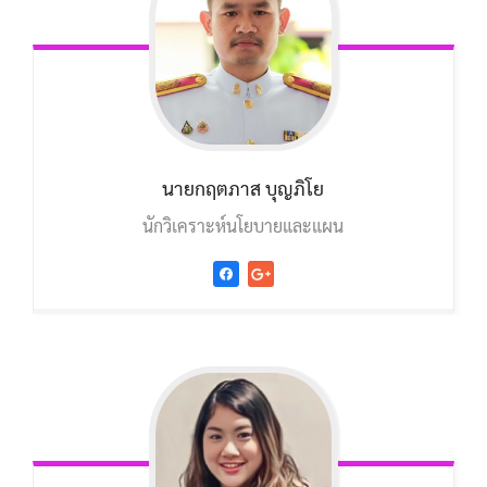
นายกฤตภาส บุญภิโย
นักวิเคราะห์นโยบายและแผน