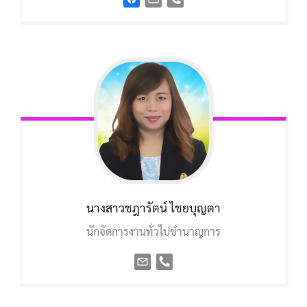
นางสาวชฎารัตน์ ไชยบุญตา
นักจัดการงานทั่วไปชำนาญการ