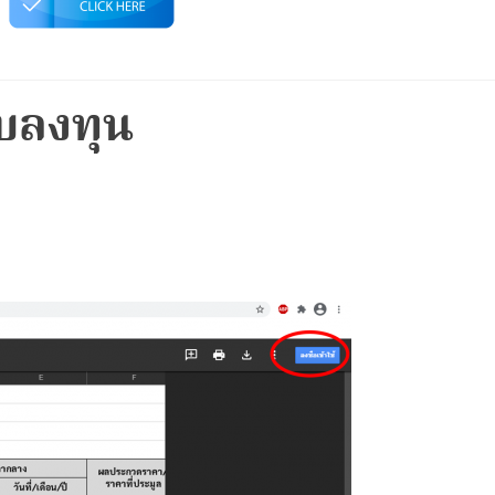
บลงทุน