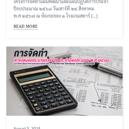
โครงการจัดทำแผนพัฒนาและแผนปฏิบัติการประจำ
ปีงบประมาณ ๒๕๖๘ วันเสาร์ที่ ๒๔ สิงหาคม
พ.ศ.๒๕๖๗ ณ ห้องระยอง ๑ โรงแรมสตาร์ […]
READ MORE
August 5, 2024